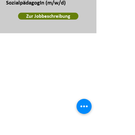
SozialpädagogIn (m/w/d)
Zur Jobbeschreibung
CISS e.V.
Christliche Initiative für
Strafgefangene und Strafentlassene
An den Rampen 29
90443 Nürnberg
Telefon: 0911 /
12 03 27 - 27
Telefon: 0911 /
12 03 27 - 30
(Sozialdienst)
Telefax: 0911 /
12 03 27 - 29
E-Mail:
info@ciss-ev.de